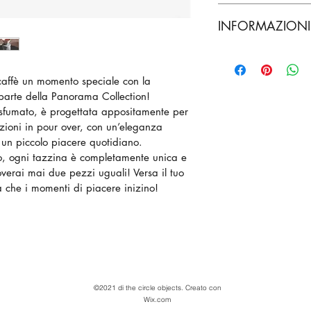
Sono una politica di
6/7 h cm
INFORMAZIONI 
un luogo ideale dove
120ml
fare nel caso essi si
Sono un'informativa
acquisto. Avere una 
ideale dove aggiunge
o cambio è un ottim
caffè un momento speciale con la 
tuoi metodi di spedi
rassicurare i tuoi cli
arte della Panorama Collection! 
Fornire informazioni 
acquisto.
a sfumato, è progettata appositamente per 
spedizione è il modo
zioni in pour over, con un’eleganza 
rassicurare i tuoi c
 un piccolo piacere quotidiano.
te in tutta sicurezza
o, ogni tazzina è completamente unica e 
overai mai due pezzi uguali! Versa il tuo 
ia che i momenti di piacere inizino!
©2021 di the circle objects. Creato con
Wix.com