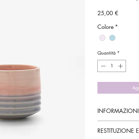
Prezzo
25,00 €
Colore
*
Quantità
*
Agg
INFORMAZIONI
Stoneware
RESTITUZIONE 
7/8 Ø cm